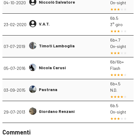
Niccolò Salvatore
04-10-2020
On-sight
6b.5
V.A.T.
23-02-2020
3° giro
6b+.7
Timoti Lamboglia
07-07-2019
On-sight
6b/6b+
Nicola Carusi
05-07-2016
Flash
6b+.5
Pastrana
03-09-2015
N.D.
6b.5
Giordano Renzani
29-07-2013
On-sight
Commenti