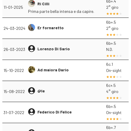
6b+.4
Ri Cilli
11-01-2025
2° giro
Prima parte bella intensa e da capire.
6b+.5
Er fornaretto
24-03-2024
2° giro
6b+.5
Lorenzo Di Sario
26-03-2023
N.D.
6c.1
Ad maiora Dario
15-10-2022
On-sight
6c+.5
@le
15-08-2022
4° giro
6b+.5
Federico Di Felice
31-07-2022
On-sight
6b+.7