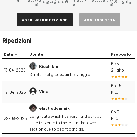
6b/6b+
6b+.3
6b+.5
6c/6c+
6c+.3
6c+.5
6b+/6c
AGGIUNGI RIPETIZIONE
AGGIUNGI NOTA
Ripetizioni
Data
Utente
Proposto
6c.5
Kicchibio
13-04-2026
2° giro
Stretta nel grado.. un bel viaggio
6b+.5
Vinz
12-04-2026
N.D.
elasticdominik
6b.5
Long route which has very hard part at
29-06-2025
N.D.
little traverse to the left in the lower
section due to bad footholds.