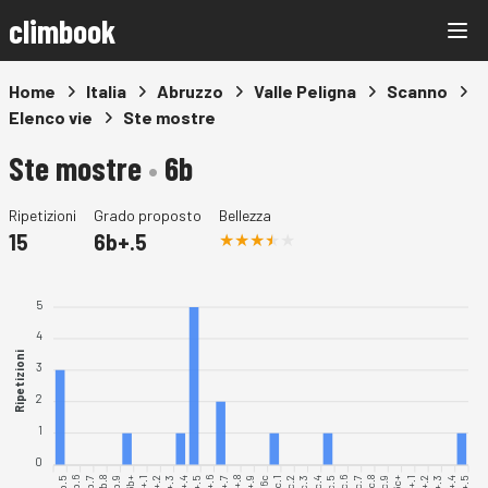
climbook
Home
Italia
Abruzzo
Valle Peligna
Scanno
Elenco vie
Ste mostre
Ste mostre
•
6b
Ripetizioni
Grado proposto
Bellezza
15
6b+.5
5
4
Ripetizioni
3
2
1
0
6b.5
6b.6
6b.7
6b.8
6b.9
6b+.1
6b+.2
6b+.4
6b+.6
6b+.7
6b+.8
6b+.9
6c.1
6c.2
6c.3
6c.4
6c.5
6c.6
6c.7
6c.8
6c.9
6c+.1
6c+.2
6c+.4