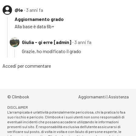
@le
∙ 3 anni fa
Aggiornamento grado
Alla base è data 6b+
Giulia - gi erre [admin]
∙ 3 anni fa
Grazie, ho modificato il grado
Accedi
per commentare
© Climbook
Aggiornamenti
|
Assistenza
DISCLAIMER
L'arrampicata è un'attività potenzialmente pericolosa, chi la pratica lo fa a
suo rischio e pericolo. Climbook e i suoi utenti non sono responsabili di
eventuali incidenti che possano accadere utilizzando le informazioni
presenti sul sito. È responsabilità esclusiva dell'utente assicurarsi di
verificare sul posto, di volta in volta e con l'aiuto di persone esperte, le