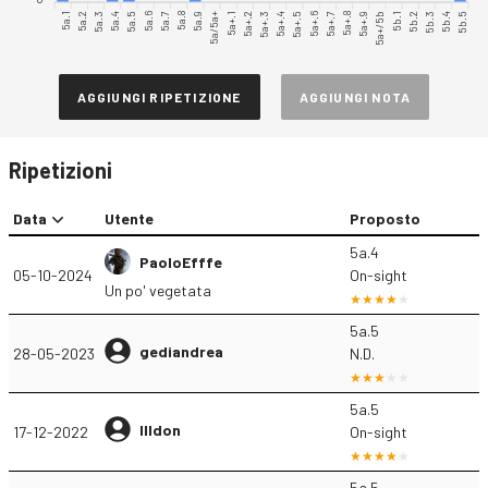
5a.1
5a.2
5a.4
5a.5
5a.6
5a.7
5a.9
5a/5a+
5a+.1
5a+.2
5a+.4
5a+.5
5a+.6
5a+.7
5a+.9
5a+/5b
5b.1
5b.2
5b.4
5b.5
5a.3
5a.8
5a+.3
5a+.8
5b.3
AGGIUNGI RIPETIZIONE
AGGIUNGI NOTA
Ripetizioni
Data
Utente
Proposto
5a.4
PaoloEfffe
05-10-2024
On-sight
Un po' vegetata
5a.5
gediandrea
28-05-2023
N.D.
5a.5
Illdon
17-12-2022
On-sight
5a.5