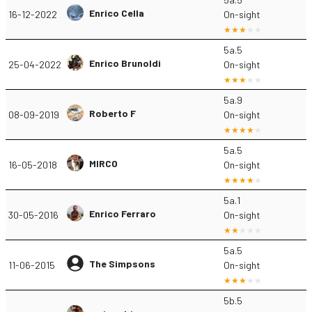
Enrico Cella
16-12-2022
On-sight
5a.5
Enrico Brunoldi
25-04-2022
On-sight
5a.9
Roberto F
08-09-2019
On-sight
5a.5
MIRCO
16-05-2018
On-sight
5a.1
Enrico Ferraro
30-05-2016
On-sight
5a.5
The Simpsons
11-06-2015
On-sight
5b.5