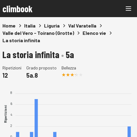
climbook
Home
Italia
Liguria
Val Varatella
Valle del Vero - Toirano (Grotte)
Elenco vie
La storia infinita
La storia infinita
•
5a
Ripetizioni
Grado proposto
Bellezza
12
5a.8
8
6
Ripetizioni
4
2
0