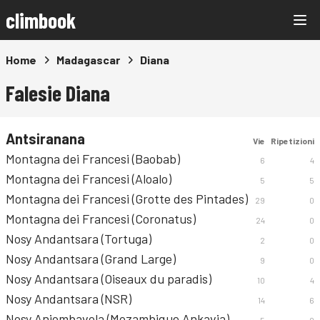
climbook
Home
Madagascar
Diana
Falesie Diana
Antsiranana
Vie
Ripetizioni
Montagna dei Francesi (Baobab)
6
4
Montagna dei Francesi (Aloalo)
5
5
Montagna dei Francesi (Grotte des Pintades)
29
0
Montagna dei Francesi (Coronatus)
24
0
Nosy Andantsara (Tortuga)
2
0
Nosy Andantsara (Grand Large)
9
0
Nosy Andantsara (Oiseaux du paradis)
10
4
Nosy Andantsara (NSR)
14
6
Nosy Anjombavola (Mozambique Ankavia)