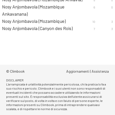
5
0
Nosy Anjombavola (Mozambique
6
0
Ankavanana)
Nosy Anjombavola (Mozambique)
10
3
Nosy Anjombavola (Canyon des Rois)
7
3
© Climbook
Aggiornamenti
|
Assistenza
DISCLAIMER
L'arrampicata è un'attività potenzialmente pericolosa, chi la pratica lo fa a
suo rischio e pericolo. Climbook e i suoi utenti non sono responsabili di
eventuali incidenti che possano accadere utilizzando le informazioni
presenti sul sito. È responsabilità esclusiva dell'utente assicurarsi di
verificare sul posto, di volta in volta e con l'aiuto di persone esperte, le
informazioni presenti su Climbook, prima di intraprendere qualsiasi
scalata, e di rispettare le norme di sicurezza.