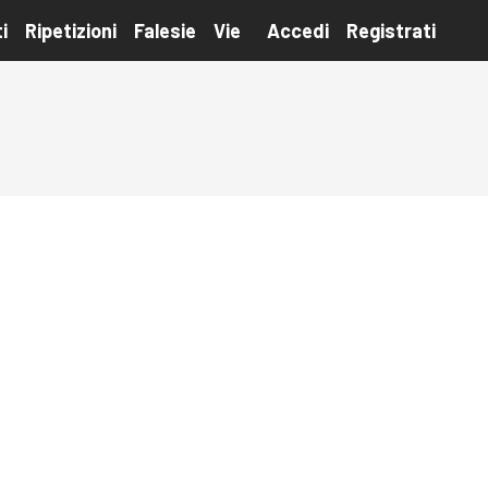
i
Ripetizioni
Falesie
Vie
Accedi
Registrati