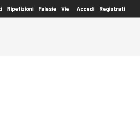
i
Ripetizioni
Falesie
Vie
Accedi
Registrati