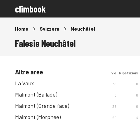
climbook
Home
Svizzera
Neuchâtel
Falesie Neuchâtel
Altre aree
Vie
Ripetizioni
La Vaux
21
0
Malmont (Ballade)
6
0
Malmont (Grande face)
25
0
Malmont (Morphée)
29
4