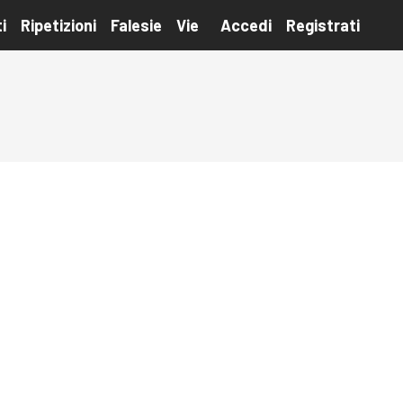
i
Ripetizioni
Falesie
Vie
Accedi
Registrati