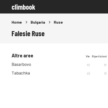
climbook
Home
Bulgaria
Ruse
Falesie Ruse
Altre aree
Vie
Ripetizioni
Basarbovo
42
10
Tabachka
23
13