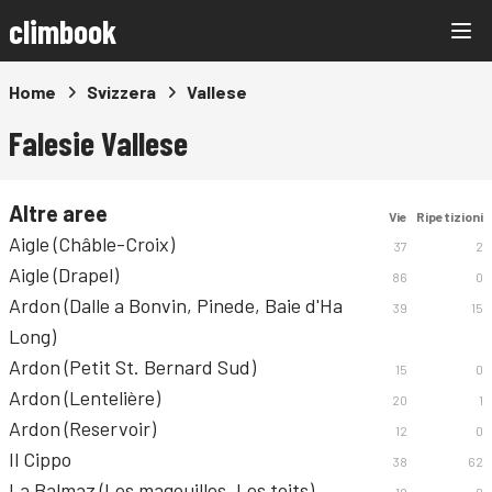
climbook
Home
Svizzera
Vallese
Falesie Vallese
Altre aree
Vie
Ripetizioni
Aigle (Châble-Croix)
37
2
Aigle (Drapel)
86
0
Ardon (Dalle a Bonvin, Pinede, Baie d'Ha
39
15
Long)
Ardon (Petit St. Bernard Sud)
15
0
Ardon (Lentelière)
20
1
Ardon (Reservoir)
12
0
Il Cippo
38
62
La Balmaz (Les magouilles, Les toits)