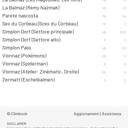
19
0
La Balmaz (Remy Nazmak)
25
21
Parete nascosta
76
24
Sex du Corbeau (Scex du Corbeau)
75
7
Simplon Dorf (Settore principale)
48
250
Simplon Dorf (Settore alto)
11
2
Simplon Pass
46
28
Vionnaz (Pokémons)
29
3
Vionnaz (Spiderman)
9
0
Vionnaz (Atelier: Zinématic, Droite)
36
4
Zermatt (Eschelbalmen)
2
2
© Climbook
Aggiornamenti
|
Assistenza
DISCLAIMER