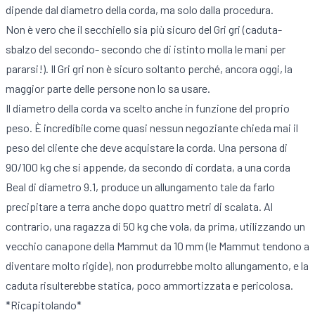
dipende dal diametro della corda, ma solo dalla procedura.
Non è vero che il secchiello sia più sicuro del Gri gri (caduta-
sbalzo del secondo- secondo che di istinto molla le mani per
pararsi!). Il Gri gri non è sicuro soltanto perché, ancora oggi, la
maggior parte delle persone non lo sa usare.
Il diametro della corda va scelto anche in funzione del proprio
peso. È incredibile come quasi nessun negoziante chieda mai il
peso del cliente che deve acquistare la corda. Una persona di
90/100 kg che si appende, da secondo di cordata, a una corda
Beal di diametro 9.1, produce un allungamento tale da farlo
precipitare a terra anche dopo quattro metri di scalata. Al
contrario, una ragazza di 50 kg che vola, da prima, utilizzando un
vecchio canapone della Mammut da 10 mm (le Mammut tendono a
diventare molto rigide), non produrrebbe molto allungamento, e la
caduta risulterebbe statica, poco ammortizzata e pericolosa.
*Ricapitolando*