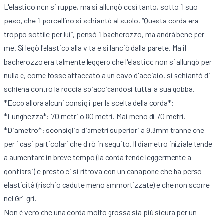
L'elastico non si ruppe, ma si allungò così tanto, sotto il suo
peso, che il porcellino si schiantò al suolo. “Questa corda era
troppo sottile per lui”, pensò il bacherozzo, ma andrà bene per
me. Si legò l'elastico alla vita e si lanciò dalla parete. Ma il
bacherozzo era talmente leggero che l'elastico non si allungò per
nulla e, come fosse attaccato a un cavo d'acciaio, si schiantò di
schiena contro la roccia spiaccicandosi tutta la sua gobba.
*Ecco allora alcuni consigli per la scelta della corda*:
*Lunghezza*: 70 metri o 80 metri. Mai meno di 70 metri.
*Diametro*: sconsiglio diametri superiori a 9.8mm tranne che
per i casi particolari che dirò in seguito. Il diametro iniziale tende
a aumentare in breve tempo (la corda tende leggermente a
gonfiarsi) e presto ci si ritrova con un canapone che ha perso
elasticità (rischio cadute meno ammortizzate) e che non scorre
nel Gri-gri.
Non è vero che una corda molto grossa sia più sicura per un