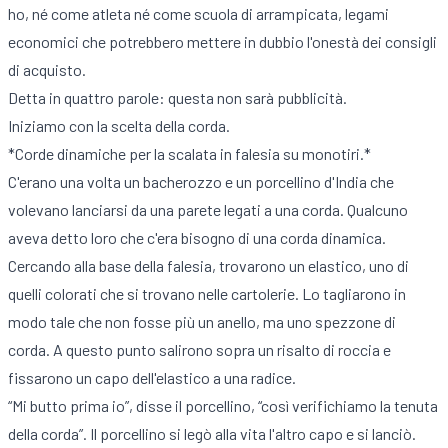
ho, né come atleta né come scuola di arrampicata, legami
economici che potrebbero mettere in dubbio l'onestà dei consigli
di acquisto.
Detta in quattro parole: questa non sarà pubblicità.
Iniziamo con la scelta della corda.
*Corde dinamiche per la scalata in falesia su monotiri.*
C'erano una volta un bacherozzo e un porcellino d'India che
volevano lanciarsi da una parete legati a una corda. Qualcuno
aveva detto loro che c'era bisogno di una corda dinamica.
Cercando alla base della falesia, trovarono un elastico, uno di
quelli colorati che si trovano nelle cartolerie. Lo tagliarono in
modo tale che non fosse più un anello, ma uno spezzone di
corda. A questo punto salirono sopra un risalto di roccia e
fissarono un capo dell'elastico a una radice.
“Mi butto prima io”, disse il porcellino, “così verifichiamo la tenuta
della corda”. Il porcellino si legò alla vita l'altro capo e si lanciò.