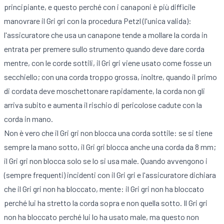
principiante, e questo perché con i canaponi è più difficile
manovrare il Gri gri con la procedura Petzl (l'unica valida):
l'assicuratore che usa un canapone tende a mollare la corda in
entrata per premere sullo strumento quando deve dare corda
mentre, con le corde sottili, il Gri gri viene usato come fosse un
secchiello; con una corda troppo grossa, inoltre, quando il primo
di cordata deve moschettonare rapidamente, la corda non gli
arriva subito e aumenta il rischio di pericolose cadute con la
corda in mano.
Non è vero che il Gri gri non blocca una corda sottile: se si tiene
sempre la mano sotto, il Gri gri blocca anche una corda da 8 mm;
il Gri gri non blocca solo se lo si usa male. Quando avvengono i
(sempre frequenti) incidenti con il Gri gri e l'assicuratore dichiara
che il Gri gri non ha bloccato, mente: il Gri gri non ha bloccato
perché lui ha stretto la corda sopra e non quella sotto. Il Gri gri
non ha bloccato perché lui lo ha usato male, ma questo non