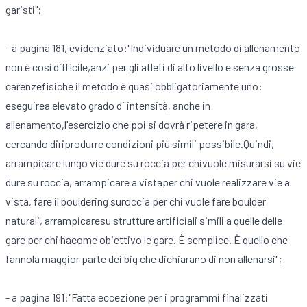
garisti";
- a pagina 181, evidenziato:"Individuare un metodo di allenamento
non è cosí difficile,anzi per gli atleti di alto livello e senza grosse
carenzefisiche il metodo è quasi obbligatoriamente uno:
eseguirea elevato grado di intensità, anche in
allenamento,l'esercizio che poi si dovrà ripetere in gara,
cercando diriprodurre condizioni più simili possibile.Quindi,
arrampicare lungo vie dure su roccia per chivuole misurarsi su vie
dure su roccia, arrampicare a vistaper chi vuole realizzare vie a
vista, fare il bouldering suroccia per chi vuole fare boulder
naturali, arrampicaresu strutture artificiali simili a quelle delle
gare per chi hacome obiettivo le gare. È semplice. È quello che
fannola maggior parte dei big che dichiarano di non allenarsi";
- a pagina 191:"Fatta eccezione per i programmi finalizzati