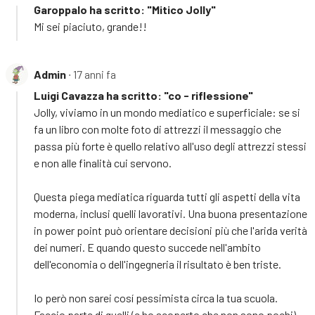
Garoppalo ha scritto: "Mitico Jolly"
Mi sei piaciuto, grande!!
Admin
∙ 17 anni fa
Luigi Cavazza ha scritto: "co - riflessione"
Jolly, viviamo in un mondo mediatico e superficiale: se si
fa un libro con molte foto di attrezzi il messaggio che
passa più forte è quello relativo all'uso degli attrezzi stessi
e non alle finalità cui servono.
Questa piega mediatica riguarda tutti gli aspetti della vita
moderna, inclusi quelli lavorativi. Una buona presentazione
in power point può orientare decisioni più che l'arida verità
dei numeri. E quando questo succede nell'ambito
dell'economia o dell'ingegneria il risultato è ben triste.
Io però non sarei cosí pessimista circa la tua scuola.
Faccio parte di quelli (e ho scoperto che non sono pochi)