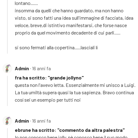
lontano......
insomma da quelli che hanno guardato, ma non hanno
visto, si sono fatti una idea sull'immagine di facciata, idea
veloce, breve,di istintivo manifestarsi, che forse nasce
proprio da quel movimento decadente di cui parli.....
si sono fermati alla copertina.....lasciali lí
Admin
∙ 16 anni fa
fra ha scritto: "grande jollyno"
questa non l'avevo letta. Essenzialmente mi unisco a Luigi.
La tua umiltà supera quasi la tua sapienza. Bravo continua
cosí sei un esempio per tutti noi
Admin
∙ 16 anni fa
ebrune ha scritto: "commento da altra palestra"
Io non conosco bene jolly, nè conosco bene il suo modo