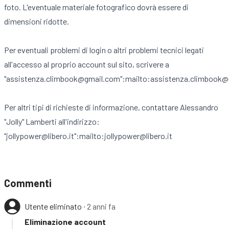
foto. L'eventuale materiale fotografico dovrà essere di
dimensioni ridotte.
Per eventuali problemi di login o altri problemi tecnici legati
all'accesso al proprio account sul sito, scrivere a
"assistenza.climbook@gmail.com":mailto:assistenza.climbook
Per altri tipi di richieste di informazione, contattare Alessandro
"Jolly" Lamberti all'indirizzo:
"jollypower@libero.it":mailto:jollypower@libero.it
Commenti
Utente eliminato
∙ 2 anni fa
Eliminazione account