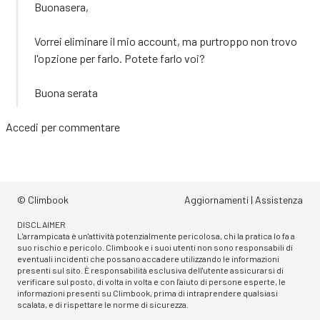
Buonasera,
Vorrei eliminare il mio account, ma purtroppo non trovo
l'opzione per farlo. Potete farlo voi?
Buona serata
Accedi
per commentare
© Climbook
Aggiornamenti
|
Assistenza
DISCLAIMER
L'arrampicata è un'attività potenzialmente pericolosa, chi la pratica lo fa a
suo rischio e pericolo. Climbook e i suoi utenti non sono responsabili di
eventuali incidenti che possano accadere utilizzando le informazioni
presenti sul sito. È responsabilità esclusiva dell'utente assicurarsi di
verificare sul posto, di volta in volta e con l'aiuto di persone esperte, le
informazioni presenti su Climbook, prima di intraprendere qualsiasi
scalata, e di rispettare le norme di sicurezza.