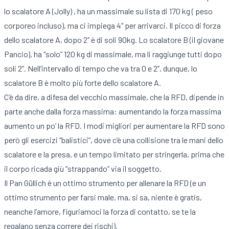
lo scalatore A (Jolly) , ha un massimale su lista di 170 kg ( peso
corporeo incluso), ma ci impiega 4’’ per arrivarci. Il picco di forza
dello scalatore A, dopo 2’’ è di soli 90kg. Lo scalatore B (il giovane
Pancio), ha “solo” 120 kg di massimale, ma li raggiunge tutti dopo
soli 2’’. Nell’intervallo di tempo che va tra 0 e 2’’, dunque, lo
scalatore B è molto più forte dello scalatore A.
C’è da dire, a difesa del vecchio massimale, che la RFD, dipende in
parte anche dalla forza massima: aumentando la forza massima
aumento un po’ la RFD. I modi migliori per aumentare la RFD sono
però gli esercizi “balistici”, dove c’è una collisione tra le mani dello
scalatore e la presa, e un tempo limitato per stringerla, prima che
il corpo ricada giù “strappando” via il soggetto.
Il Pan Güllich è un ottimo strumento per allenare la RFD (e un
ottimo strumento per farsi male, ma, si sa, niente è gratis,
neanche l’amore, figuriamoci la forza di contatto, se te la
regalano senza correre dei rischi).