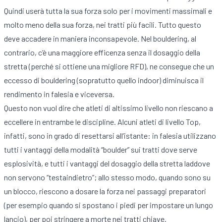
Quindi userà tutta la sua forza solo per i movimenti massimali e
molto meno della sua forza, nei tratti più facili. Tutto questo
deve accadere in maniera inconsapevole. Nel bouldering, al
contrario, c’è una maggiore efficenza senza il dosaggio della
stretta (perché si ottiene una migliore RFD), ne consegue che un
eccesso di bouldering (sopratutto quello indoor) diminuisca il
rendimento in falesia e viceversa.
Questo non vuol dire che atleti di altissimo livello non riescano a
eccellere in entrambe le discipline. Alcuni atleti di livello Top,
infatti, sono in grado di resettarsi all’istante: in falesia utilizzano
tutti i vantaggi della modalità “boulder” sui tratti dove serve
esplosività, e tutti i vantaggi del dosaggio della stretta laddove
non servono “testaindietro”; allo stesso modo, quando sono su
un blocco, riescono a dosare la forza nei passaggi preparatori
(per esempio quando si spostano i piedi per impostare un lungo
lancio), per poi stringere a morte nei tratti chiave.