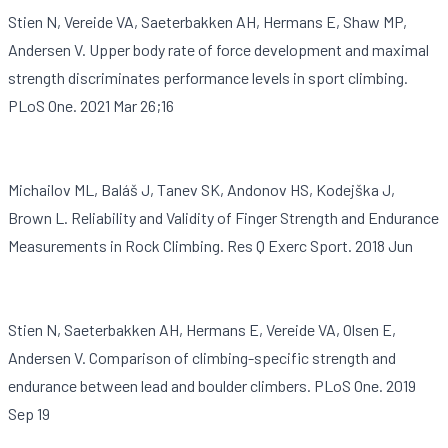
Stien N, Vereide VA, Saeterbakken AH, Hermans E, Shaw MP,
Andersen V. Upper body rate of force development and maximal
strength discriminates performance levels in sport climbing.
PLoS One. 2021 Mar 26;16
Michailov ML, Baláš J, Tanev SK, Andonov HS, Kodejška J,
Brown L. Reliability and Validity of Finger Strength and Endurance
Measurements in Rock Climbing. Res Q Exerc Sport. 2018 Jun
Stien N, Saeterbakken AH, Hermans E, Vereide VA, Olsen E,
Andersen V. Comparison of climbing-specific strength and
endurance between lead and boulder climbers. PLoS One. 2019
Sep 19