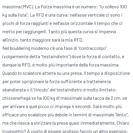
massima (MVC). La Forza massima è un numero: “io sollevo 100
kg sulla lista”. La RFD è una curva: nell’asse verticale ci sono i
picchi di forza raggiunti e nell’asse orizzontale il tempo che ci
metto per raggiungerli. Tanto più questa curva si impenna
all’inizio, tanto maggiore sarà la mia RFD.
Nel bouldering moderno c’è una fase di “contraccolpo”
(volgarmente detta “testaindietro”) dove la forza di contatto, e
dunque la RFD, è molto più importante della forza massima.
Quando lo scalatore atterra su una presa, il tempo a disposizione
per poter sprigionare la forza sufficiente a trattenere la
sbandierata o il “rinculo” del testaindietro è molto limitato:
chissenefrega se ha 100 kg di massimale sulla tacca da 2 cm, se
per arrivare a quel picco ci impiega 4 secondi. Sarà molto più
efficace uno scalatore più debole in termini di massimale “lento”,
ma che riesca a strizzare la presa quasi immediatamente. Chiaro
il concetto? A costo di essere prolisso faccio un altro esempio: