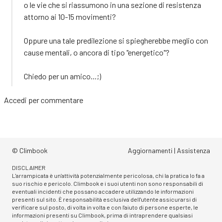
o le vie che si riassumono in una sezione di resistenza
attorno ai 10-15 movimenti?
Oppure una tale predilezione si spiegherebbe meglio con
cause mentali, o ancora di tipo "energetico"?
Chiedo per un amico...;)
Accedi
per commentare
© Climbook
Aggiornamenti
|
Assistenza
DISCLAIMER
L'arrampicata è un'attività potenzialmente pericolosa, chi la pratica lo fa a
suo rischio e pericolo. Climbook e i suoi utenti non sono responsabili di
eventuali incidenti che possano accadere utilizzando le informazioni
presenti sul sito. È responsabilità esclusiva dell'utente assicurarsi di
verificare sul posto, di volta in volta e con l'aiuto di persone esperte, le
informazioni presenti su Climbook, prima di intraprendere qualsiasi