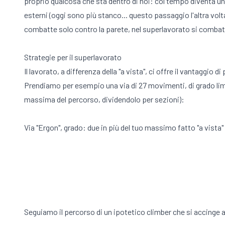
proprio qualcosa che sta dentro di noi: col tempo diventa u
esterni (oggi sono più stanco... questo passaggio l'altra vol
combatte solo contro la parete, nel superlavorato si combatte 
Strategie per il superlavorato
Il lavorato, a differenza della "a vista", ci offre il vantaggi
Prendiamo per esempio una via di 27 movimenti, di grado limit
massima del percorso, dividendolo per sezioni):
Via "Ergon", grado: due in più del tuo massimo fatto "a vista" 
Seguiamo il percorso di un ipotetico climber che si accinge a