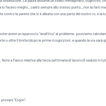
na ossessione. La paura assume un livello immaginato, cognitivo, ch
ta lo facevo meglio...cadrò sempre allo stesso punto...non la farò mai
contro la parete che si è alleata con una parte del nostro io, e la lot
o di poter avere un approccio "analitico" al problema: possiamo calcol
e o oltre il limite (dopo le prime ricognizioni, e quando la via sarà 
. Note a fianco relative alla terza settimana di lavoro (6 sedute in tu
 provare "Ergon".