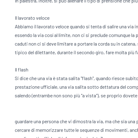
In palestra, inoltre, si può allenare il tipo di prensione che p
Il lavorato veloce
Abbiamo il lavorato veloce quando si tenta di salire una via i
essendo la via cosí al limite, non ci si preclude comunque la pos
caduti non ci si deve limitare a portare la corda su in catena
tipico del dilettante, durante il secondo giro, fare molta più fa
Il flash
Si dice che una via è stata salita "flash", quando riesce subit
prestazione ufficiale, una via salita sotto dettatura del co
salendo (entrambe non sono più "a vista"), se proprio dovete 
guardare una persona che vi dimostra la via, ma che sia una 
cercare di memorizzare tutte le sequenze di movimenti, anch