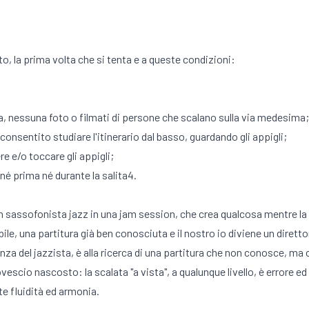
ito, la prima volta che si tenta e a queste condizioni:
, nessuna foto o filmati di persone che scalano sulla via medesima;
nsentito studiare l'itinerario dal basso, guardando gli appigli;
e e/o toccare gli appigli;
 né prima né durante la salita4.
 un sassofonista jazz in una jam session, che crea qualcosa mentre la
ibile, una partitura già ben conosciuta e il nostro io diviene un dire
nza del jazzista, è alla ricerca di una partitura che non conosce, ma
escio nascosto: la scalata "a vista", a qualunque livello, è errore e
te fluidità ed armonia.