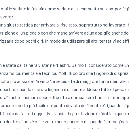
a mai le sedute in falesia come sedute di allenamento sul campo: è g
 lavoro;
o una giusta tattica per arrivare al risultato, soprattutto nel lavorat
sizione di un piede o con che mano arrivare ad un appiglio anche dop
zarla dopo pochi giri, in modo da utilizzare gli altri tentativi ad aff
 è stata salita né "a vista" né "flash"1..Da molti considerato come una 
tenza fisica, mentale e tecnica. Molti di coloro che fingono di dispre
olta più ansia dell'"a vista", e necessità di maggiore forza mentale.
er partire, quando ci si sta legando e si sente addosso tutto il peso 
sta" anche l'insicuro riesce di solito a combattere fino all'ultimo app
ente molto più facile dal punto di vista del "mentale". Quando si parte
ficata da fattori oggettivi, l'ansia da prestazione è ridotta a quel
 e non dentro di noi, è mille volte meno pauroso di quando è immaginat