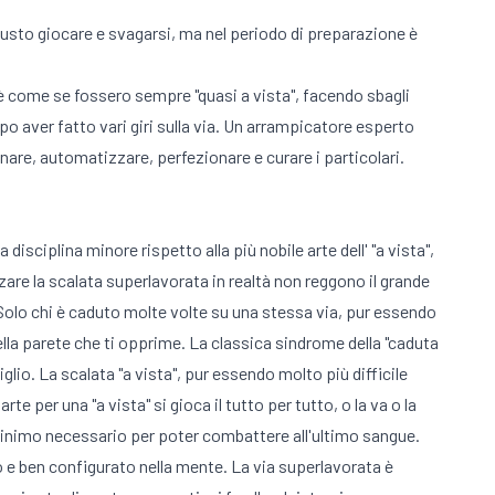
iusto giocare e svagarsi, ma nel periodo di preparazione è
o: è come se fossero sempre "quasi a vista", facendo sbagli
o aver fatto vari giri sulla via. Un arrampicatore esperto
inare, automatizzare, perfezionare e curare i particolari.
disciplina minore rispetto alla più nobile arte dell' "a vista",
zzare la scalata superlavorata in realtà non reggono il grande
 Solo chi è caduto molte volte su una stessa via, pur essendo
della parete che ti opprime. La classica sindrome della "caduta
iglio. La scalata "a vista", pur essendo molto più difficile
 per una "a vista" si gioca il tutto per tutto, o la va o la
 minimo necessario per poter combattere all'ultimo sangue.
o e ben configurato nella mente. La via superlavorata è