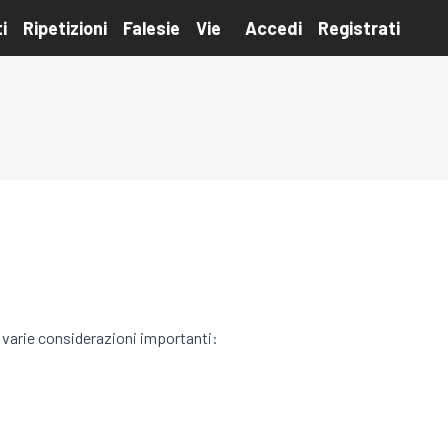
i
Ripetizioni
Falesie
Vie
Accedi
Registrati
e varie considerazioni importanti: