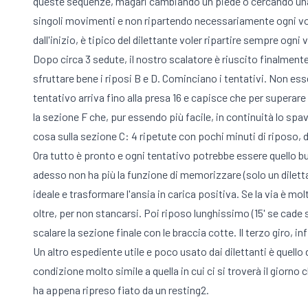
queste sequenze, magari cambiando un piede o cercando una lo
singoli movimenti e non ripartendo necessariamente ogni volt
dall'inizio, è tipico del dilettante voler ripartire sempre ogn
Dopo circa 3 sedute, il nostro scalatore è riuscito finalmente
sfruttare bene i riposi B e D. Cominciano i tentativi. Non essen
tentativo arriva fino alla presa 16 e capisce che per superare
la sezione F che, pur essendo più facile, in continuità lo spav
cosa sulla sezione C: 4 ripetute con pochi minuti di riposo, 
Ora tutto è pronto e ogni tentativo potrebbe essere quello b
adesso non ha più la funzione di memorizzare (solo un diletta
ideale e trasformare l'ansia in carica positiva. Se la via è m
oltre, per non stancarsi. Poi riposo lunghissimo (15' se cade 
scalare la sezione finale con le braccia cotte. Il terzo giro, 
Un altro espediente utile e poco usato dai dilettanti è quello 
condizione molto simile a quella in cui ci si troverà il giorno
ha appena ripreso fiato da un resting2.