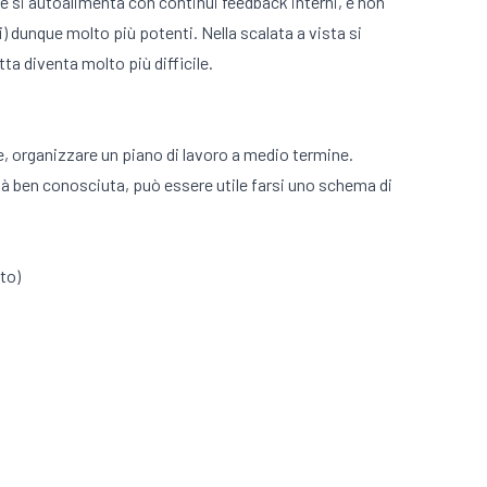
e si autoalimenta con continui feedback interni, e non
) dunque molto più potenti. Nella scalata a vista si
ta diventa molto più difficile.
are, organizzare un piano di lavoro a medio termine.
già ben conosciuta, può essere utile farsi uno schema di
tto)