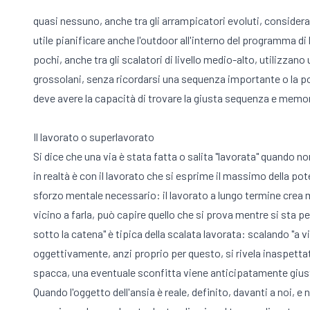
quasi nessuno, anche tra gli arrampicatori evoluti, consider
utile pianificare anche l'outdoor all'interno del programma di
pochi, anche tra gli scalatori di livello medio-alto, utilizzan
grossolani, senza ricordarsi una sequenza importante o la po
deve avere la capacità di trovare la giusta sequenza e memoriz
Il lavorato o superlavorato
Si dice che una via è stata fatta o salita "lavorata" quando non
in realtà è con il lavorato che si esprime il massimo della po
sforzo mentale necessario: il lavorato a lungo termine crea m
vicino a farla, può capire quello che si prova mentre si sta p
sotto la catena" è tipica della scalata lavorata: scalando "a vi
oggettivamente, anzi proprio per questo, si rivela inaspettatam
spacca, una eventuale sconfitta viene anticipatamente giusti
Quando l'oggetto dell'ansia è reale, definito, davanti a noi,