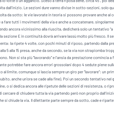
-lotte o un aggancio. Sceso a terra riposa bene, circa 45', poi dedi
a dall'inizio. Le sezioni dure vanno divise in sotto-sezioni, solo q
i volta da sotto: le vie lavorate in teoria si possono provare anche al
 a fare tutti i movimenti della via e anche a concatenare, singolarme
do ancora vicinissimo alla riuscita, dedicherà solo un tentativo "a sali
 la sezione E in continuità dovrà arrivare lassù molto più fresco. Il 
enta: la ripete 4 volte, con pochi minuti di riposo, partendo dalla pre
dalla 5 alla 15 presa, anche da secondo, se la via non strapiomba trop
uono. Non si sta più "lavorando" e l'ansia da prestazione comincia a
nte potrebbe fare ancora errori grossolani dopo 4 sedute piene sulla
olto al limite, comunque si lascia sempre un giro per "lavorare": un p
subito, anche un'ora se cade alla fine). Poi un secondo tentativo nel 
infine, o si dedica ancora alle ripetute delle sezioni di resistenza, o
di cercare di chiudere tutta la via partendo però non proprio dall'inizi
 che si chiude la via. Il dilettante parte sempre da sotto, cade e ripar