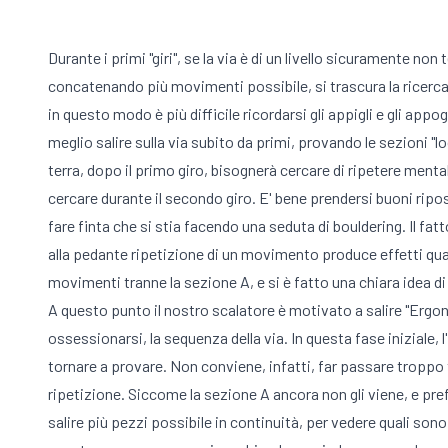
Durante i primi "giri", se la via è di un livello sicuramente non
concatenando più movimenti possibile, si trascura la ricerca 
in questo modo è più difficile ricordarsi gli appigli e gli ap
meglio salire sulla via subito da primi, provando le sezioni "l
terra, dopo il primo giro, bisognerà cercare di ripetere ment
cercare durante il secondo giro. E' bene prendersi buoni rip
fare finta che si stia facendo una seduta di bouldering. Il f
alla pedante ripetizione di un movimento produce effetti quasi
movimenti tranne la sezione A, e si è fatto una chiara idea d
A questo punto il nostro scalatore è motivato a salire "Ergo
ossessionarsi, la sequenza della via. In questa fase inizial
tornare a provare. Non conviene, infatti, far passare troppo t
ripetizione. Siccome la sezione A ancora non gli viene, e pre
salire più pezzi possibile in continuità, per vedere quali sono