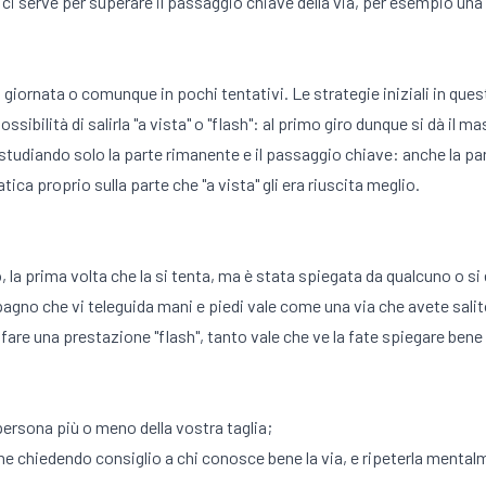
iù ci serve per superare il passaggio chiave della via, per esempio una
n giornata o comunque in pochi tentativi. Le strategie iniziali in qu
sibilità di salirla "a vista" o "flash": al primo giro dunque si dà il m
, studiando solo la parte rimanente e il passaggio chiave: anche la par
tica proprio sulla parte che "a vista" gli era riuscita meglio.
o, la prima volta che la si tenta, ma è stata spiegata da qualcuno o si 
mpagno che vi teleguida mani e piedi vale come una via che avete sali
fare una prestazione "flash", tanto vale che ve la fate spiegare bene
persona più o meno della vostra taglia;
e chiedendo consiglio a chi conosce bene la via, e ripeterla mentalm