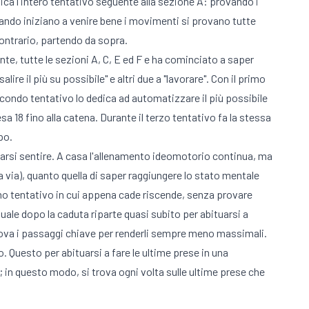
ca l'intero tentativo seguente alla sezione A: provando i
uando iniziano a venire bene i movimenti si provano tutte
 contrario, partendo da sopra.
nte, tutte le sezioni A, C, E ed F e ha cominciato a saper
re il più su possibile" e altri due a "lavorare". Con il primo
secondo tentativo lo dedica ad automatizzare il più possibile
sa 18 fino alla catena. Durante il terzo tentativo fa la stessa
po.
 farsi sentire. A casa l'allenamento ideomotorio continua, ma
 via), quanto quella di saper raggiungere lo stato mentale
rimo tentativo in cui appena cade riscende, senza provare
quale dopo la caduta riparte quasi subito per abituarsi a
 riprova i passaggi chiave per renderli sempre meno massimali.
o. Questo per abituarsi a fare le ultime prese in una
te; in questo modo, si trova ogni volta sulle ultime prese che