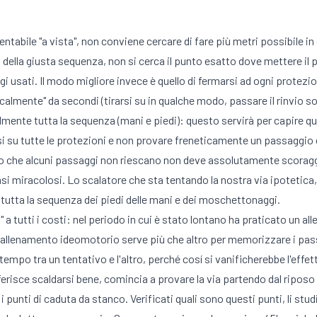
 tentabile "a vista", non conviene cercare di fare più metri possibile in
della giusta sequenza, non si cerca il punto esatto dove mettere il 
poggi usati. Il modo migliore invece è quello di fermarsi ad ogni prot
ocalmente" da secondi (tirarsi su in qualche modo, passare il rinvio so
almente tutta la sequenza (mani e piedi): questo servirà per capire q
osi su tutte le protezioni e non provare freneticamente un passaggio
atto che alcuni passaggi non riescano non deve assolutamente scoraggi
 miracolosi. Lo scalatore che sta tentando la nostra via ipotetica, dop
i tutta la sequenza dei piedi delle mani e dei moschettonaggi.
n" a tutti i costi: nel periodo in cui è stato lontano ha praticato u
e, l'allenamento ideomotorio serve più che altro per memorizzare i p
empo tra un tentativo e l'altro, perché cosí si vanificherebbe l'effe
ferisce scaldarsi bene, comincia a provare la via partendo dal riposo
 i punti di caduta da stanco. Verificati quali sono questi punti, li st