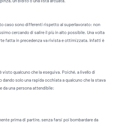
 pinza, un bidito o una lista arcuata.
esto caso sono differenti rispetto al superlavorato: non
assimo cercando di salire il più in alto possibile. Una volta
te fatta in precedenza va rivista e ottimizzata. Infatti è
è visto qualcuno che la eseguiva. Poiché, a livello di
to dando solo una rapida occhiata a qualcuno che la stava
 e da una persona attendibile:
ente prima di partire, senza farsi poi bombardare da