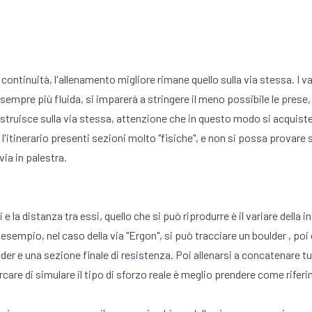
continuità, l'allenamento migliore rimane quello sulla via stessa. I v
 sempre più fluida, si imparerà a stringere il meno possibile le prese
costruisce sulla via stessa, attenzione che in questo modo si acquiste
, l'itinerario presenti sezioni molto "fisiche", e non si possa provare
via in palestra.
la distanza tra essi, quello che si può riprodurre è il variare della int
esempio, nel caso della via "Ergon", si può tracciare un boulder , p
der e una sezione finale di resistenza. Poi allenarsi a concatenare tu
are di simulare il tipo di sforzo reale è meglio prendere come rifer