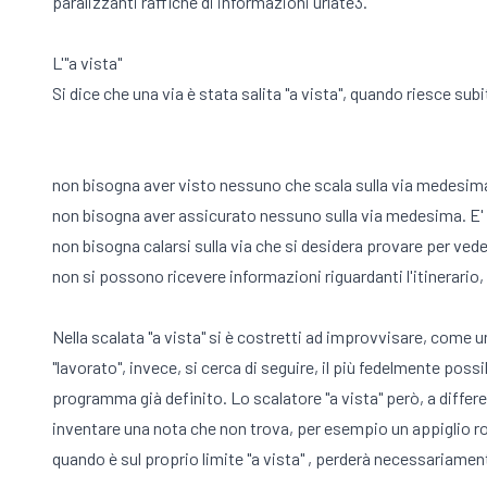
paralizzanti raffiche di informazioni urlate3.
L'"a vista"
Si dice che una via è stata salita "a vista", quando riesce sub
non bisogna aver visto nessuno che scala sulla via medesima
non bisogna aver assicurato nessuno sulla via medesima. E' co
non bisogna calarsi sulla via che si desidera provare per veder
non si possono ricevere informazioni riguardanti l'itinerario,
Nella scalata "a vista" si è costretti ad improvvisare, come
"lavorato", invece, si cerca di seguire, il più fedelmente poss
programma già definito. Lo scalatore "a vista" però, a differe
inventare una nota che non trova, per esempio un appiglio rov
quando è sul proprio limite "a vista" , perderà necessariamen