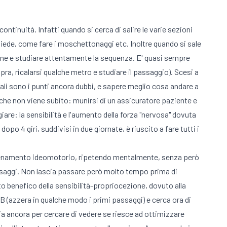
 continuità. Infatti quando si cerca di salire le varie sezioni
piede, come fare i moschettonaggi etc. Inoltre quando si sale
ezione e studiare attentamente la sequenza. E' quasi sempre
pra, ricalarsi qualche metro e studiare il passaggio). Scesi a
uali sono i punti ancora dubbi, e sapere meglio cosa andare a
 che non viene subito: munirsi di un assicuratore paziente e
are: la sensibilità e l'aumento della forza "nervosa" dovuta
o 4 giri, suddivisi in due giornate, è riuscito a fare tutti i
n allenamento ideomotorio, ripetendo mentalmente, senza però
assaggi. Non lascia passare però molto tempo prima di
tto benefico della sensibilità-propriocezione, dovuto alla
 B (azzera in qualche modo i primi passaggi) e cerca ora di
udia ancora per cercare di vedere se riesce ad ottimizzare