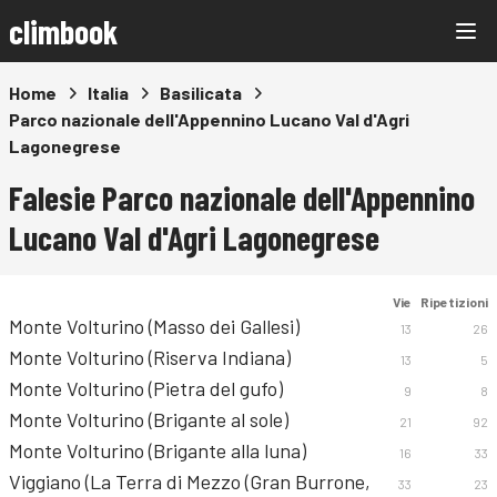
climbook
Home
Italia
Basilicata
Parco nazionale dell'Appennino Lucano Val d'Agri
Lagonegrese
Falesie Parco nazionale dell'Appennino
Lucano Val d'Agri Lagonegrese
Vie
Ripetizioni
Monte Volturino (Masso dei Gallesi)
13
26
Monte Volturino (Riserva Indiana)
13
5
Monte Volturino (Pietra del gufo)
9
8
Monte Volturino (Brigante al sole)
21
92
Monte Volturino (Brigante alla luna)
16
33
Viggiano (La Terra di Mezzo (Gran Burrone,
33
23