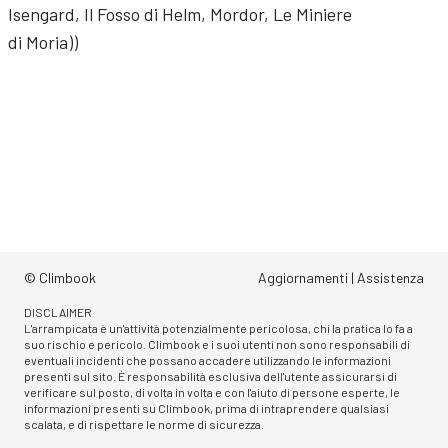
Isengard, Il Fosso di Helm, Mordor, Le Miniere
di Moria))
© Climbook
Aggiornamenti
|
Assistenza
DISCLAIMER
L'arrampicata è un'attività potenzialmente pericolosa, chi la pratica lo fa a
suo rischio e pericolo. Climbook e i suoi utenti non sono responsabili di
eventuali incidenti che possano accadere utilizzando le informazioni
presenti sul sito. È responsabilità esclusiva dell'utente assicurarsi di
verificare sul posto, di volta in volta e con l'aiuto di persone esperte, le
informazioni presenti su Climbook, prima di intraprendere qualsiasi
scalata, e di rispettare le norme di sicurezza.