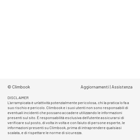
© Climbook
Aggiornamenti
|
Assistenza
DISCLAIMER
L'arrampicata è un'attività potenzialmente pericolosa, chi la pratica lo fa a
suo rischio e pericolo. Climbook e i suoi utenti non sono responsabili di
eventuali incidenti che possano accadere utilizzando le informazioni
presenti sul sito. È responsabilità esclusiva dell'utente assicurarsi di
verificare sul posto, di volta in volta e con l'aiuto di persone esperte, le
informazioni presenti su Climbook, prima di intraprendere qualsiasi
scalata, e di rispettare le norme di sicurezza.