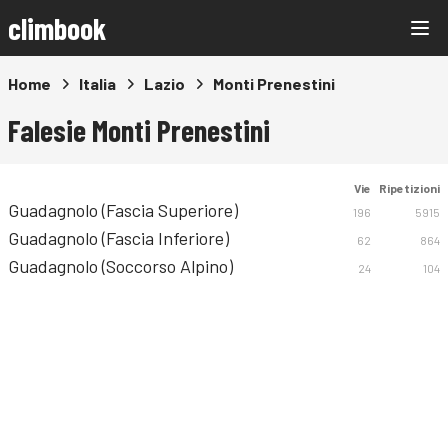
climbook
Home
Italia
Lazio
Monti Prenestini
Falesie Monti Prenestini
Vie
Ripetizioni
Guadagnolo (Fascia Superiore)
196
5915
Guadagnolo (Fascia Inferiore)
62
864
Guadagnolo (Soccorso Alpino)
24
104